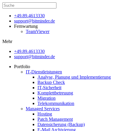
+49.89.4613330
support@bitminder.de
Fernwartung
TeamViewer
Mehr
+49.89.4613330
support@bitminder.de
Portfolio
IT-Dienstleistungen
Analyse, Planung und Implementierung
Backup Check
IT-Sicherheit
Komplettbetreuung
Migration
Telekommunikation
Managed Services
Hosting
Patch Management
Datensicherung (Backup)
E-Mail Archivierung