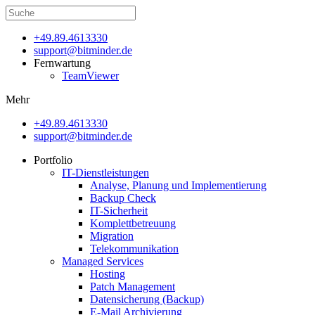
+49.89.4613330
support@bitminder.de
Fernwartung
TeamViewer
Mehr
+49.89.4613330
support@bitminder.de
Portfolio
IT-Dienstleistungen
Analyse, Planung und Implementierung
Backup Check
IT-Sicherheit
Komplettbetreuung
Migration
Telekommunikation
Managed Services
Hosting
Patch Management
Datensicherung (Backup)
E-Mail Archivierung