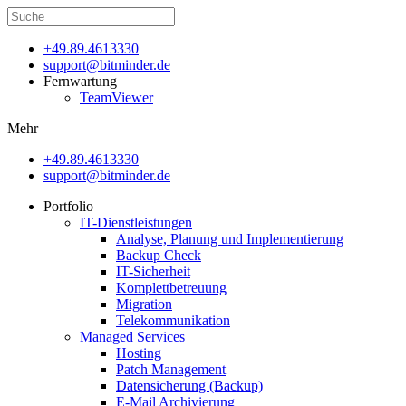
+49.89.4613330
support@bitminder.de
Fernwartung
TeamViewer
Mehr
+49.89.4613330
support@bitminder.de
Portfolio
IT-Dienstleistungen
Analyse, Planung und Implementierung
Backup Check
IT-Sicherheit
Komplettbetreuung
Migration
Telekommunikation
Managed Services
Hosting
Patch Management
Datensicherung (Backup)
E-Mail Archivierung